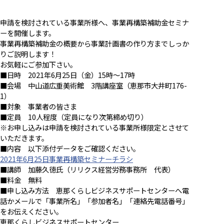
申請を検討されている事業所様へ、事業再構築補助金セミナ
ーを開催します。
事業再構築補助金の概要から事業計画書の作り方までしっか
りご説明します！
お気軽にご参加下さい。
■日時 2021年6月25日（金）15時～17時
■会場 中山道広重美術館 3階講座室（恵那市大井町176-
1）
■対象 事業者の皆さま
■定員 10人程度（定員になり次第締め切り）
※お申し込みは申請を検討されている事業所様限定とさせて
いただきます。
■内容 以下添付データをご確認ください。
2021年6月25日事業再構築セミナーチラシ
■講師 加藤久徳氏（リリクス経営労務事務所 代表）
■料金 無料
■申し込み方法 恵那くらしビジネスサポートセンターへ電
話かメールで「事業所名」「参加者名」「連絡先電話番号」
をお伝えください。
恵那くらしビジネスサポートセンター