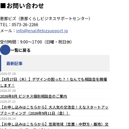
■お問い合わせ
恵那ビズ（恵那くらしビジネスサポートセンター）
TEL：0573-26-2266
メール：
info@enalifebizsupport.jp
受付時間：9:00～17:00（日曜・祝日休）
一覧に戻る
最新記事
2026.07.28
【8月27日（木）】デザインの困った？！なんでも相談会を開催
します！
2026.07.28
2026年8月 ビジネス個別相談会のご案内
2026.07.23
【お申し込みはこちらから】大人気の交流会！えなスタートアッ
プミーティング（2026年9月11日（金））
2026.06.24
【お申し込みはこちらから】笠周地域（笠置・中野方・飯地）交